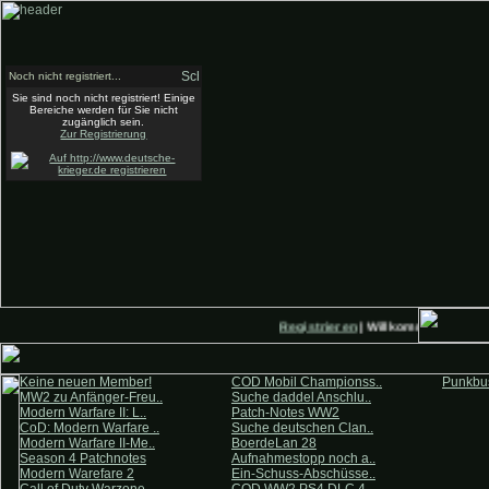
Noch nicht registriert...
Sie sind noch nicht registriert! Einige
Bereiche werden für Sie nicht
zugänglich sein.
Zur Registrierung
Registrieren
| Willkommen auf Deu
Keine neuen Member!
COD Mobil Championss..
Punkbus
MW2 zu Anfänger-Freu..
Suche daddel Anschlu..
Modern Warfare II: L..
Patch-Notes WW2
CoD: Modern Warfare ..
Suche deutschen Clan..
Modern Warfare II-Me..
BoerdeLan 28
Season 4 Patchnotes
Aufnahmestopp noch a..
Modern Warefare 2
Ein-Schuss-Abschüsse..