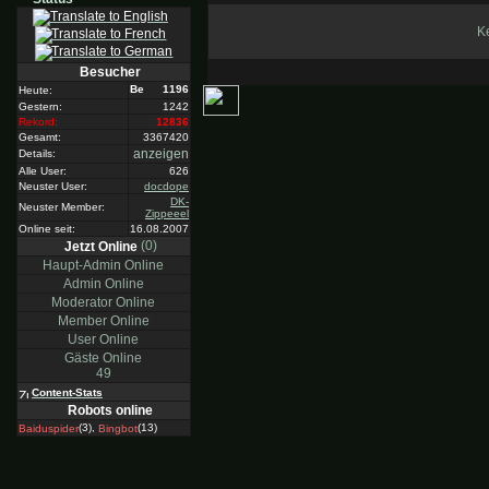
Ke
Besucher
1196
Heute:
Gestern:
1242
Rekord:
12836
Gesamt:
3367420
anzeigen
Details:
Alle User:
626
Neuster User:
docdope
DK-
Neuster Member:
Zippeeel
Online seit:
16.08.2007
(0)
Jetzt Online
Haupt-Admin Online
Admin Online
Moderator Online
Member Online
User Online
Gäste Online
49
Content-Stats
Robots online
(3),
(13)
Baiduspider
Bingbot