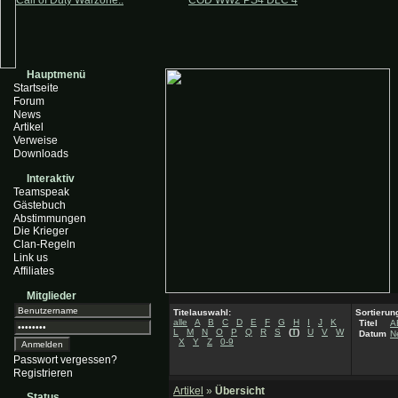
Call of Duty Warzone..
COD WW2 PS4 DLC 4
Hauptmenü
Startseite
Forum
News
Artikel
Verweise
Downloads
Interaktiv
Teamspeak
Gästebuch
Abstimmungen
Die Krieger
Clan-Regeln
Link us
Affiliates
Mitglieder
Titelauswahl:
Sortierun
alle
A
B
C
D
E
F
G
H
I
J
K
Titel
A
L
M
N
O
P
Q
R
S
(
T
)
U
V
W
Datum
N
X
Y
Z
0-9
Passwort vergessen?
Registrieren
Artikel
»
Übersicht
Status