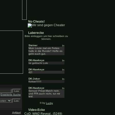
No Cheats!
Laberecke
Bitte einloggen um hier schreiben zu
können.
Steiner
Moin Leute mal ein Fettes
hallo in die Runde!! Hoffe es
geht euch gut.
DK-Hawkeye
Ist gelöscht Lolo
DK-Hawkeye
42!
DK-Joker
Kekse!!!!!!!
DK-Hawkeye
Servus! Privat-Match nein,
und FFA auch nicht, tut mir
Erweiterte Suche
leid.
© by
Lucky
Video-Ecke
Artikel
CoD: WW2 Reveal.. (5249)