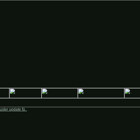
Deutsche-Krieger.de
ster update fü..