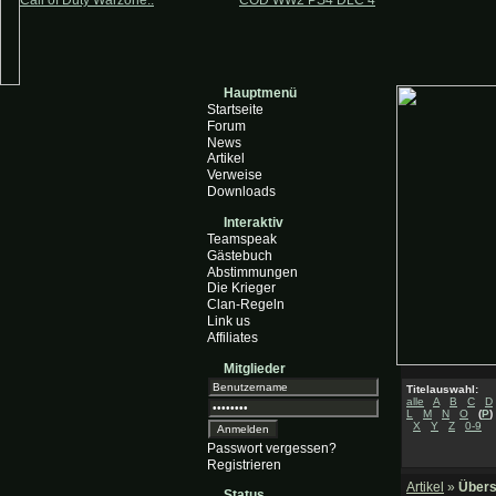
Call of Duty Warzone..
COD WW2 PS4 DLC 4
Hauptmenü
Startseite
Forum
News
Artikel
Verweise
Downloads
Interaktiv
Teamspeak
Gästebuch
Abstimmungen
Die Krieger
Clan-Regeln
Link us
Affiliates
Mitglieder
Titelauswahl:
alle
A
B
C
D
L
M
N
O
(
P
)
X
Y
Z
0-9
Passwort vergessen?
Registrieren
Artikel
»
Übers
Status