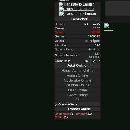
Besucher
1206
Heute:
Gestern:
1605
Rekord:
12836
Gesamt:
3369035
anzeigen
Details:
Alle User:
626
Neuster User:
docdope
DK-
Neuster Member:
Zippeeel
Online seit:
16.08.2007
(0)
Jetzt Online
Haupt-Admin Online
Admin Online
Moderator Online
Member Online
User Online
Gäste Online
47
Content-Stats
Robots online
(1),
(12),
Baiduspider
Bingbot
(2)
DotBot