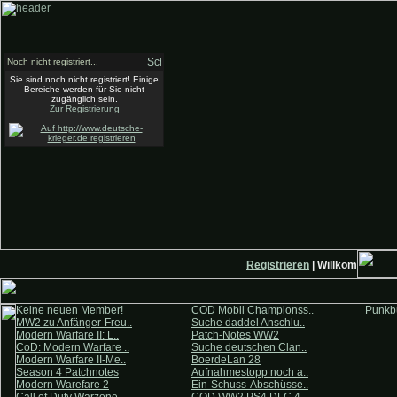
Noch nicht registriert...
Sie sind noch nicht registriert! Einige
Bereiche werden für Sie nicht
zugänglich sein.
Zur Registrierung
Registrieren
| Willkommen auf 
Keine neuen Member!
COD Mobil Championss..
Punkbu
MW2 zu Anfänger-Freu..
Suche daddel Anschlu..
Modern Warfare II: L..
Patch-Notes WW2
CoD: Modern Warfare ..
Suche deutschen Clan..
Modern Warfare II-Me..
BoerdeLan 28
Season 4 Patchnotes
Aufnahmestopp noch a..
Modern Warefare 2
Ein-Schuss-Abschüsse..