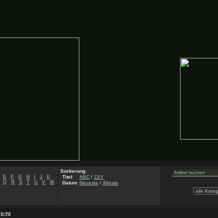
Sortierung:
E
F
G
H
I
J
K
Titel
ABC
/
ZXY
Q
R
S
T
U
V
W
Datum
Neueste
/
Älteste
icht