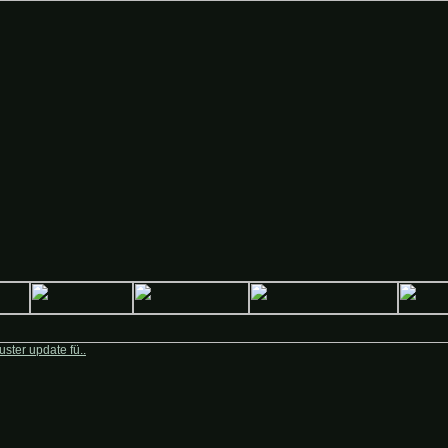
 Deutsche-Krieger.de
ster update fü..