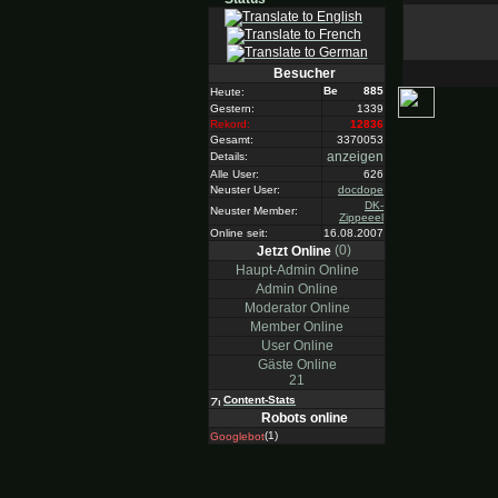
Besucher
885
Heute:
Gestern:
1339
Rekord:
12836
Gesamt:
3370053
anzeigen
Details:
Alle User:
626
Neuster User:
docdope
DK-
Neuster Member:
Zippeeel
Online seit:
16.08.2007
(0)
Jetzt Online
Haupt-Admin Online
Admin Online
Moderator Online
Member Online
User Online
Gäste Online
21
Content-Stats
Robots online
(1)
Googlebot