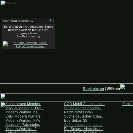
Noch nicht registriert...
Sie sind noch nicht registriert! Einige
Bereiche werden für Sie nicht
zugänglich sein.
Zur Registrierung
Registrieren
| Willkommen auf
Keine neuen Member!
COD Mobil Championss..
Punkbu
MW2 zu Anfänger-Freu..
Suche daddel Anschlu..
Modern Warfare II: L..
Patch-Notes WW2
CoD: Modern Warfare ..
Suche deutschen Clan..
Modern Warfare II-Me..
BoerdeLan 28
Season 4 Patchnotes
Aufnahmestopp noch a..
Modern Warefare 2
Ein-Schuss-Abschüsse..