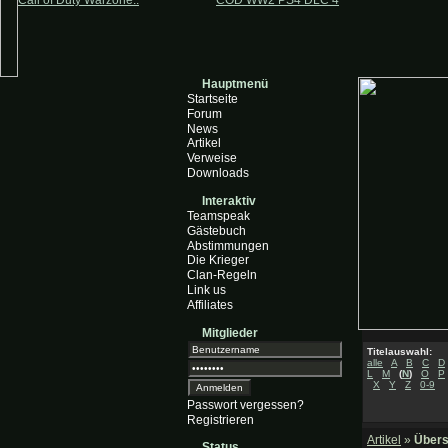
Call of Duty Warzone..
COD WW2 PS4 DLC 4
Hauptmenü
Startseite
Forum
News
Artikel
Verweise
Downloads
Interaktiv
Teamspeak
Gästebuch
Abstimmungen
Die Krieger
Clan-Regeln
Link us
Affiliates
Mitglieder
Titelauswahl:
alle
A
B
C
D
L
M
(
N
)
O
P
X
Y
Z
0-9
Passwort vergessen?
Registrieren
Artikel
»
Übers
Status