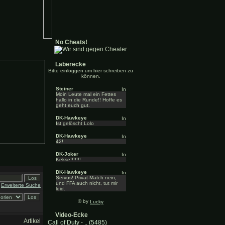
No Cheats!
Laberecke
Bitte einloggen um hier schreiben zu
können.
Steiner
Moin Leute mal ein Fettes
hallo in die Runde!! Hoffe es
geht euch gut.
DK-Hawkeye
Ist gelöscht Lolo
DK-Hawkeye
42!
DK-Joker
Kekse!!!!!!!
DK-Hawkeye
Servus! Privat-Match nein,
und FFA auch nicht, tut mir
Erweiterte Suche
leid.
© by
Lucky
Video-Ecke
Artikel
Call of Duty - .. (5485)