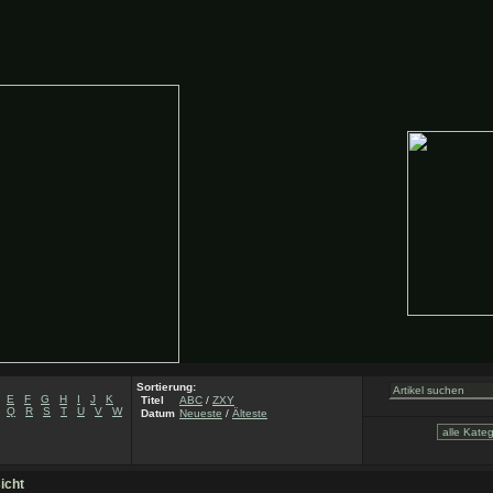
Sortierung:
E
F
G
H
I
J
K
Titel
ABC
/
ZXY
Q
R
S
T
U
V
W
Datum
Neueste
/
Älteste
icht