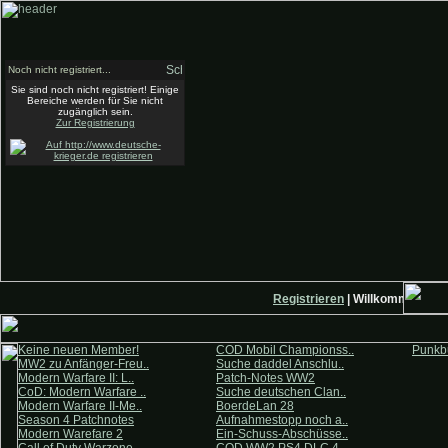
Noch nicht registriert...
Sie sind noch nicht registriert! Einige
Bereiche werden für Sie nicht
zugänglich sein.
Zur Registrierung
Registrieren
| Willkommen auf 
Keine neuen Member!
COD Mobil Championss..
Punkbu
MW2 zu Anfänger-Freu..
Suche daddel Anschlu..
Modern Warfare II: L..
Patch-Notes WW2
CoD: Modern Warfare ..
Suche deutschen Clan..
Modern Warfare II-Me..
BoerdeLan 28
Season 4 Patchnotes
Aufnahmestopp noch a..
Modern Warefare 2
Ein-Schuss-Abschüsse..