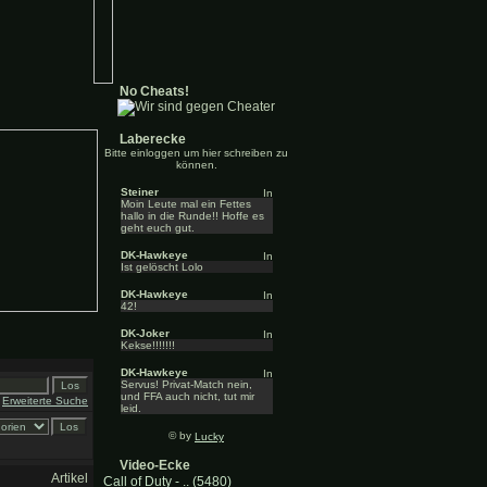
No Cheats!
Laberecke
Bitte einloggen um hier schreiben zu
können.
Steiner
Moin Leute mal ein Fettes
hallo in die Runde!! Hoffe es
geht euch gut.
DK-Hawkeye
Ist gelöscht Lolo
DK-Hawkeye
42!
DK-Joker
Kekse!!!!!!!
DK-Hawkeye
Servus! Privat-Match nein,
und FFA auch nicht, tut mir
Erweiterte Suche
leid.
© by
Lucky
Video-Ecke
Artikel
Call of Duty - .. (5480)