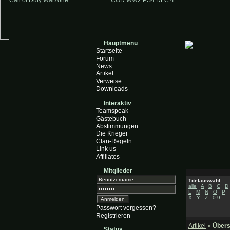
Call of Duty Warzone..
COD WW2 PS4 DLC 4
Hauptmenü
Startseite
Forum
News
Artikel
Verweise
Downloads
Interaktiv
Teamspeak
Gästebuch
Abstimmungen
Die Krieger
Clan-Regeln
Link us
Affiliates
Mitglieder
Titelauswahl:
alle
A
B
C
D
L
M
N
O
P
X
Y
Z
0-9
Passwort vergessen?
Registrieren
Artikel
»
Übers
Status