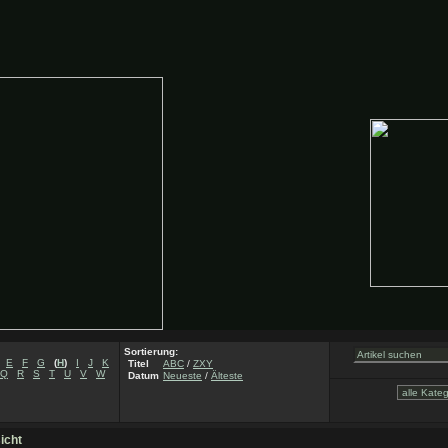
Sortierung:
E
F
G
(
H
)
I
J
K
Titel
ABC
/
ZXY
Q
R
S
T
U
V
W
Datum
Neueste
/
Älteste
icht