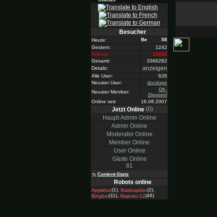
Besucher
58
Heute:
Gestern:
1242
Rekord:
12836
Gesamt:
3366282
anzeigen
Details:
Alle User:
626
Neuster User:
docdope
DK-
Neuster Member:
Zippeeel
Online seit:
16.08.2007
(0)
Jetzt Online
Haupt-Admin Online
Admin Online
Moderator Online
Member Online
User Online
Gäste Online
81
Content-Stats
Robots online
(1),
(2),
Applebot
Baiduspider
(11),
(46)
Bingbot
Majestic-12