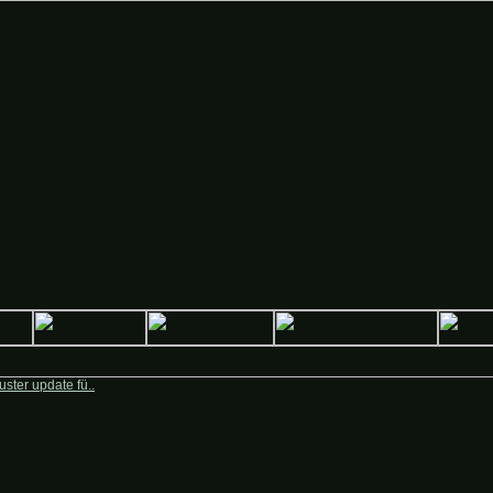
Deutsche-Krieger.de
ster update fü..