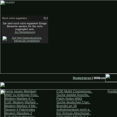
Noch nicht registriert...
Sie sind noch nicht registriert! Einige
Bereiche werden für Sie nicht
zugänglich sein.
Zur Registrierung
Registrieren
| Willkommen auf 
Keine neuen Member!
COD Mobil Championss..
Punkbu
MW2 zu Anfänger-Freu..
Suche daddel Anschlu..
Modern Warfare II: L..
Patch-Notes WW2
CoD: Modern Warfare ..
Suche deutschen Clan..
Modern Warfare II-Me..
BoerdeLan 28
Season 4 Patchnotes
Aufnahmestopp noch a..
Modern Warefare 2
Ein-Schuss-Abschüsse..