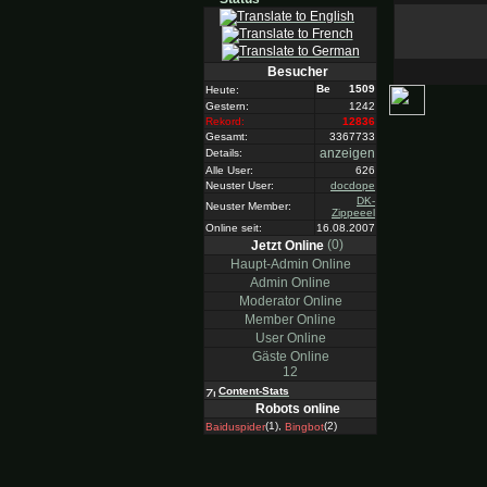
Besucher
1509
Heute:
Gestern:
1242
Rekord:
12836
Gesamt:
3367733
anzeigen
Details:
Alle User:
626
Neuster User:
docdope
DK-
Neuster Member:
Zippeeel
Online seit:
16.08.2007
(0)
Jetzt Online
Haupt-Admin Online
Admin Online
Moderator Online
Member Online
User Online
Gäste Online
12
Content-Stats
Robots online
(1),
(2)
Baiduspider
Bingbot