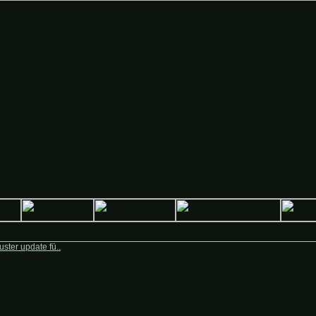
Deutsche-Krieger.de
ster update fü..