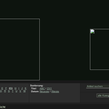
Sortierung:
E
F
(
G
)
H
I
J
K
Titel
ABC
/
ZXY
Q
R
S
T
U
V
W
Datum
Neueste
/
Älteste
icht