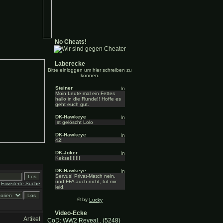
No Cheats!
Laberecke
Bitte einloggen um hier schreiben zu
können.
Steiner
Moin Leute mal ein Fettes
hallo in die Runde!! Hoffe es
geht euch gut.
DK-Hawkeye
Ist gelöscht Lolo
DK-Hawkeye
42!
DK-Joker
Kekse!!!!!!!
DK-Hawkeye
Servus! Privat-Match nein,
und FFA auch nicht, tut mir
Erweiterte Suche
leid.
© by
Lucky
Video-Ecke
Artikel
CoD: WW2 Reveal.. (5248)