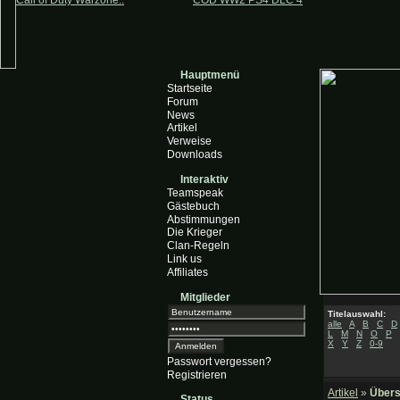
Call of Duty Warzone..
COD WW2 PS4 DLC 4
Hauptmenü
Startseite
Forum
News
Artikel
Verweise
Downloads
Interaktiv
Teamspeak
Gästebuch
Abstimmungen
Die Krieger
Clan-Regeln
Link us
Affiliates
Mitglieder
Titelauswahl:
alle
A
B
C
D
L
M
N
O
P
X
Y
Z
0-9
Passwort vergessen?
Registrieren
Artikel
»
Übers
Status