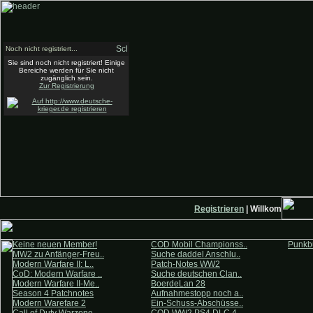
Noch nicht registriert...
Sie sind noch nicht registriert! Einige
Bereiche werden für Sie nicht
zugänglich sein.
Zur Registrierung
Registrieren
| Willkommen auf 
Keine neuen Member!
COD Mobil Championss..
Punkbu
MW2 zu Anfänger-Freu..
Suche daddel Anschlu..
Modern Warfare II: L..
Patch-Notes WW2
CoD: Modern Warfare ..
Suche deutschen Clan..
Modern Warfare II-Me..
BoerdeLan 28
Season 4 Patchnotes
Aufnahmestopp noch a..
Modern Warefare 2
Ein-Schuss-Abschüsse..