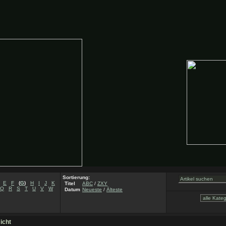
Sortierung:
E
F
(
G
)
H
I
J
K
Titel
ABC
/
ZXY
Q
R
S
T
U
V
W
Datum
Neueste
/
Älteste
icht