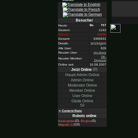
Besucher
707
Heute:
Gestern:
1242
Rekord:
12836
Gesamt:
3366931
anzeigen
Details:
Alle User:
626
Neuster User:
docdope
DK-
Neuster Member:
Zippeeel
Online seit:
16.08.2007
(0)
Jetzt Online
Haupt-Admin Online
Admin Online
Moderator Online
Member Online
User Online
Gäste Online
50
Content-Stats
Robots online
(2),
(3),
Baiduspider
Bingbot
(16)
Majestic-12