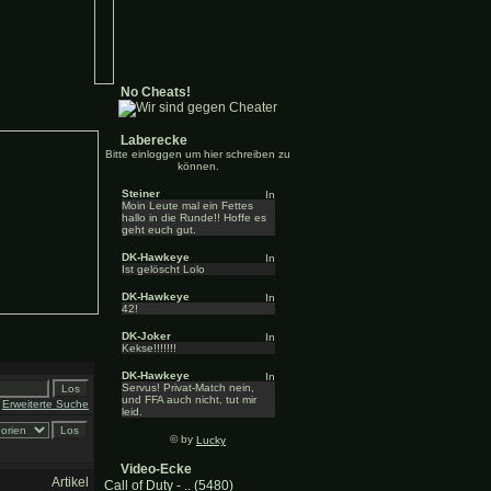
No Cheats!
Laberecke
Bitte einloggen um hier schreiben zu
können.
Steiner
Moin Leute mal ein Fettes
hallo in die Runde!! Hoffe es
geht euch gut.
DK-Hawkeye
Ist gelöscht Lolo
DK-Hawkeye
42!
DK-Joker
Kekse!!!!!!!
DK-Hawkeye
Servus! Privat-Match nein,
und FFA auch nicht, tut mir
Erweiterte Suche
leid.
© by
Lucky
Video-Ecke
Artikel
Call of Duty - .. (5480)