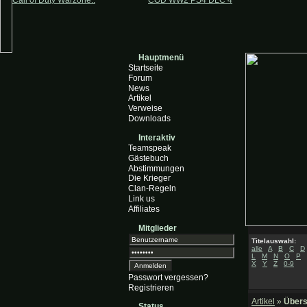
Call of Duty Warzone..
COD WW2 PS4 DLC 4
Hauptmenü
Startseite
Forum
News
Artikel
Verweise
Downloads
Interaktiv
Teamspeak
Gästebuch
Abstimmungen
Die Krieger
Clan-Regeln
Link us
Affiliates
Mitglieder
Titelauswahl:
alle
A
B
C
D
L
M
N
O
P
X
Y
Z
0-9
Passwort vergessen?
Registrieren
Artikel
»
Übers
Status