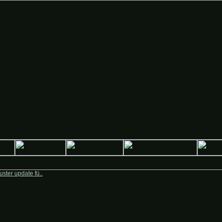
Deutsche-Krieger.de
ster update fü..