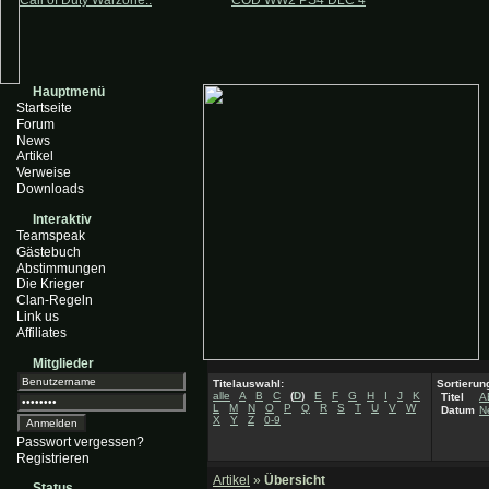
Call of Duty Warzone..
COD WW2 PS4 DLC 4
Hauptmenü
Startseite
Forum
News
Artikel
Verweise
Downloads
Interaktiv
Teamspeak
Gästebuch
Abstimmungen
Die Krieger
Clan-Regeln
Link us
Affiliates
Mitglieder
Titelauswahl:
Sortierun
alle
A
B
C
(
D
)
E
F
G
H
I
J
K
Titel
A
L
M
N
O
P
Q
R
S
T
U
V
W
Datum
N
X
Y
Z
0-9
Passwort vergessen?
Registrieren
Artikel
»
Übersicht
Status