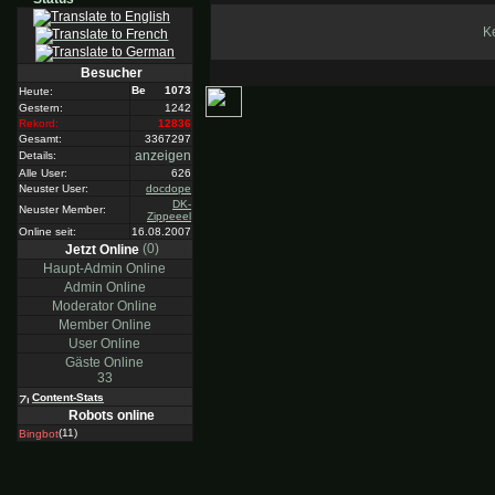
Ke
Besucher
1073
Heute:
Gestern:
1242
Rekord:
12836
Gesamt:
3367297
anzeigen
Details:
Alle User:
626
Neuster User:
docdope
DK-
Neuster Member:
Zippeeel
Online seit:
16.08.2007
(0)
Jetzt Online
Haupt-Admin Online
Admin Online
Moderator Online
Member Online
User Online
Gäste Online
33
Content-Stats
Robots online
(11)
Bingbot