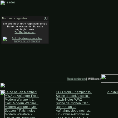
Noch nicht registriert...
Sie sind noch nicht registriert! Einige
Bereiche werden für Sie nicht
zugänglich sein.
Zur Registrierung
Registrieren
| Willkommen auf Deu
Keine neuen Member!
COD Mobil Championss..
Punkbus
MW2 zu Anfänger-Freu..
Suche daddel Anschlu..
Modern Warfare II: L..
Patch-Notes WW2
CoD: Modern Warfare ..
Suche deutschen Clan..
Modern Warfare II-Me..
BoerdeLan 28
Season 4 Patchnotes
Aufnahmestopp noch a..
Modern Warefare 2
Ein-Schuss-Abschüsse..