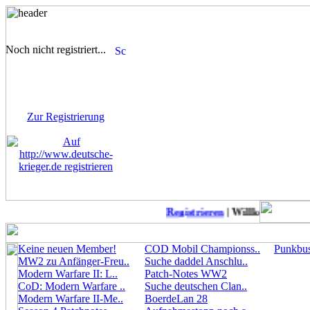
Noch nicht registriert...
Sie sind noch nicht
registriert! Einige Bereiche
werden für Sie nicht
zugänglich sein.
Zur Registrierung
Registrieren
| Willkommen auf 
Keine neuen Member!
COD Mobil Championss..
Punkbust
MW2 zu Anfänger-Freu..
Suche daddel Anschlu..
Modern Warfare II: L..
Patch-Notes WW2
CoD: Modern Warfare ..
Suche deutschen Clan..
Modern Warfare II-Me..
BoerdeLan 28