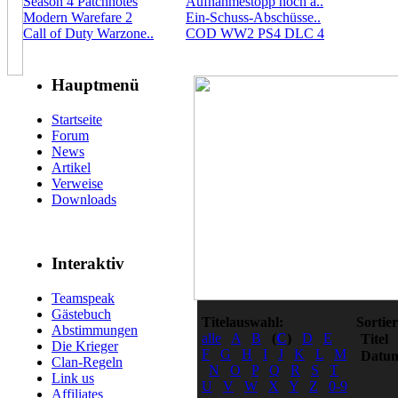
Season 4 Patchnotes
Aufnahmestopp noch a..
Modern Warefare 2
Ein-Schuss-Abschüsse..
Call of Duty Warzone..
COD WW2 PS4 DLC 4
Hauptmenü
Startseite
Forum
News
Artikel
Verweise
Downloads
Interaktiv
Teamspeak
Gästebuch
Titelauswahl:
Sortie
Abstimmungen
alle
A
B
(
C
)
D
E
Titel
Die Krieger
F
G
H
I
J
K
L
M
Datu
Clan-Regeln
N
O
P
Q
R
S
T
Link us
U
V
W
X
Y
Z
0-9
Affiliates